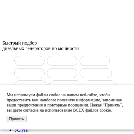
Быстрый подбор
дизельных генераторов по мощности
ДГУ 10 кВт
ДГУ 15 кВт
ДГУ 20 кВт
ДГУ 30 кВт
ДГУ 50 кВт
ДГУ 100 кВт
ДГУ 150 кВт
ДГУ 160 кВт
ДГУ 200 кВт
Мы используем файлы cookie на нашем веб-сайте, чтобы
ДГУ 400 кВт
ДГУ 500 кВт
ДГУ 800 кВт
предоставить вам наиболее полезную информацию, запоминая
ваши предпочтения и повторные посещения. Нажав “Принять”,
вы даете согласие на использование ВСЕХ файлов cookie.
ДГУ 1000 кВт
Принять
Продукция
Услуги