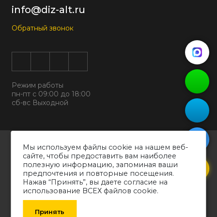
info@diz-alt.ru
Обратный звонок
Режим работы
пн-пт с 09:00 до 18:00
сб-вс Выходной
Все права защищены © 2026
Мы используем файлы cookie на нашем веб-
ООО "ДИЗАЛЬТ"
сайте, чтобы предоставить вам наиболее
ИНН 6318069799 ОГРН 1226300038194
полезную информацию, запоминая ваши
предпочтения и повторные посещения.
Политика конфиденциальности
Нажав “Принять”, вы даете согласие на
Согласие на обработку персональных данных
использование ВСЕХ файлов cookie.
Обращаем ваше внимание на то, что вся информация о товарах,
технических характеристиках оборудования, представленных в каталоге,
Принять
носит информативный характер и может быть изменена производителем