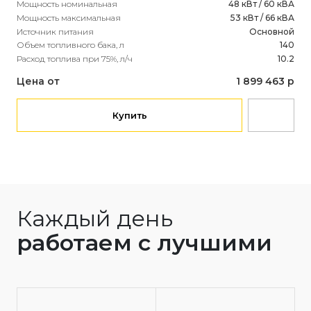
Мощность номинальная
48 кВт / 60 кВА
Мощ
Мощность максимальная
53 кВт / 66 кВА
Мощ
Источник питания
Основной
Ист
Объем топливного бака, л
140
Объ
Расход топлива при 75%, л/ч
10.2
Рас
Цена от
1 899 463 р
Це
Купить
Каждый день
работаем с лучшими