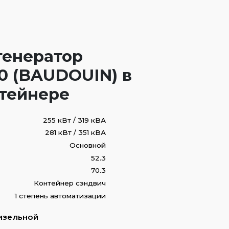
генератор
0 (BAUDOUIN) в
нтейнере
255 кВт / 319 кВА
281 кВт / 351 кВА
Основной
52.3
70.3
Контейнер сэндвич
1 степень автоматизации
изельной