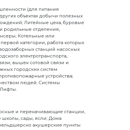
ленности (для питания
 других объектах добычи полезных
рождений; Литейные цеха, буровые
и родильные отделения,
нсеры; Котельные или
первой категории, работа которых
 водозаборных станций насосных
одского электротранспорта,
вязи, вышек сотовой связи и
жных городских систем
противопожарные устройства;
чеством людей; Системы
 Лифты.
асосные и перекачивающие станции,
 школы, сады, ясли; Дома
 фельдшерско акушерские пункты