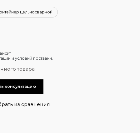
онтейнер цельносварной
висит
ации и условий поставки.
анного товара
ть консультацию
брать из сравнения