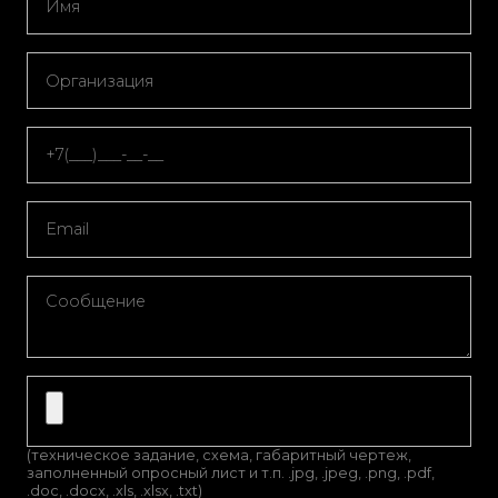
(техническое задание, схема, габаритный чертеж,
заполненный опросный лист и т.п. .jpg, .jpeg, .png, .pdf,
.doc, .docx, .xls, .xlsx, .txt)