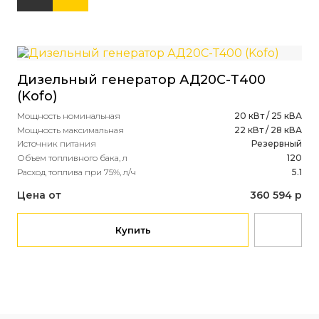
Дизельный генератор АД20С-Т400
(Kofo)
Ди
Мощность номинальная
20 кВт / 25 кВА
(D
Мощность максимальная
22 кВт / 28 кВА
2 
Источник питания
Резервный
Объем топливного бака, л
120
Мощ
Расход топлива при 75%, л/ч
5.1
Мощ
Ист
Цена от
360 594 р
Объ
Рас
Купить
Це