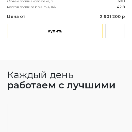
Объем топливного бака, л
600
Объ
Расход топлива при 75%, л/ч
42.8
Рас
Цена от
2 901 200 р
Це
Купить
Каждый день
работаем с лучшими